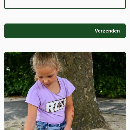
Gelieve
dit veld
leeg te
laten.