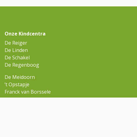
Onze Kindcentra
De Reiger
De Linden
De Schakel
De Regenboog
De Meidoorn
’t Opstapje
Franck van Borssele
Ga snel naar
Omniskindcentra.nl
Contact
Rondleiding aanvragen