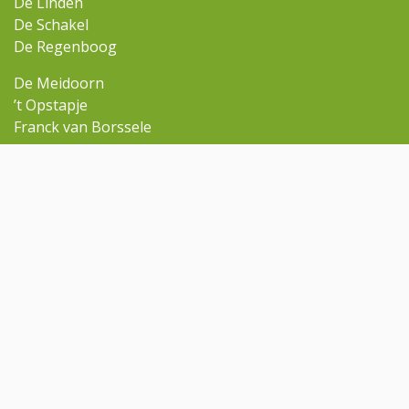
De Linden
De Schakel
De Regenboog
De Meidoorn
’t Opstapje
Franck van Borssele
Ga snel naar
Omniskindcentra.nl
Contact
Rondleiding aanvragen
Contact
linden@omnisscholen.nl
(0113) 316 010
Volg ons op Facebook